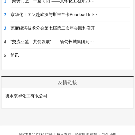
1
“乘势而上，一路向阳”——京华化工召开20···
2
京华化工团队赴武汉与斯里兰卡Pearlead Int···
3
蓖麻经济技术分会第七届第二次年会顺利召开
4
“交流互鉴，共促发展”——缅甸长城集团到···
5
简讯
友情链接
衡水京华化工有限公司
冀ICP备11013672号-4
技术支持：
起航网络
邮箱：
XML地图