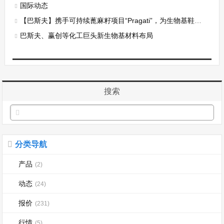
国际动态
【巴斯夫】携手可持续蓖麻籽项目“Pragati”，为生物基鞋材推出可追溯性认证
巴斯夫、赢创等化工巨头新生物基材料布局
搜索
分类导航
产品
(2)
动态
(24)
报价
(231)
行情
(5)