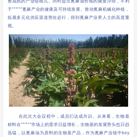
整成熟的产业链模式。同时提出
蓖麻油价格的频繁浮动，不利
于******蓖麻产业的健康及可持续发展。推动蓖麻机械化种植，
拓展多元化供应渠道势在必行，得到蓖麻产业界人士的高度重
视。
在此次大会议程中，成员们达成共识。
从来看，
生物基
材料在******市场上的需求日益增长，生物基的发展势头也日趋
迅猛，以蓖麻油为原料的生物基产品，作为蓖麻产业链中key